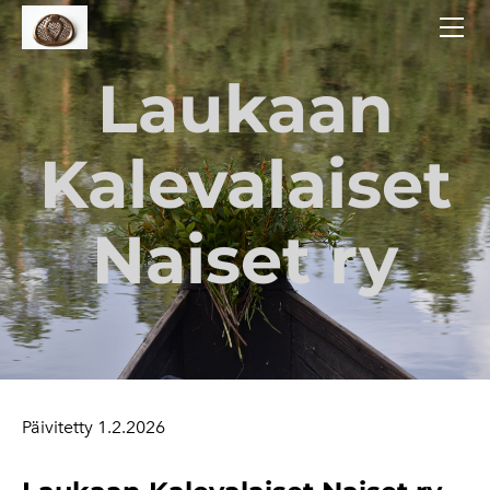
AJANKOHTAISTA
TOIMINTA
Laukaan
LAUKAAN KANSALLISPUKU
TARINOITA
Kalevalaiset
YHTEYSTIEDOT
Naiset ry
Päivitetty 1.2.2026