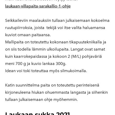
laukaan-villapaita-sarakallio-1-ohje
Seikkaileviin maalauksiin tullaan julkaisemaan kokoelma
ruutupiirroksia, joista tekijä voi itse valita haluamansa
kuviot omaan paitaansa.
Mallipaita on toteutettu kokonaan tikapuutekniikalla ja
on siis todella lämmin ulkoilupaita. Langat ovat samat
kuin kaarrokepaidassa ja kokoon 2 (M/L) pohjaväriä
meni 700 g ja kuvio lankaa 300g.
Idean voi toki toteuttaa myös silmukoimalla.
Katin suunnittelma paita on toteutettu perinteisenä
kirjoneuleena hiukan ohuemmasta langasta ja siihenkin
tullaan julkaisemaan ohje myöhemmin.
Laukaan sukka 2021