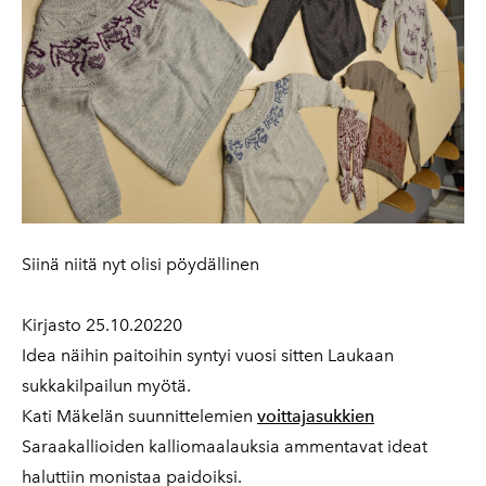
Siinä niitä nyt olisi pöydällinen
Kirjasto 25.10.20220
Idea näihin paitoihin syntyi vuosi sitten Laukaan
sukkakilpailun myötä.
Kati Mäkelän suunnittelemien
voittajasukkien
Saraakallioiden kalliomaalauksia ammentavat ideat
haluttiin monistaa paidoiksi.