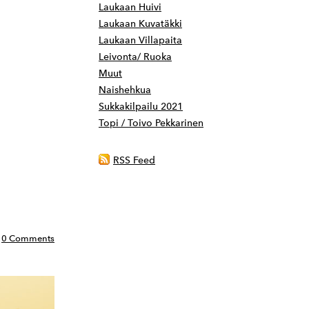
Laukaan Huivi
Laukaan Kuvatäkki
Laukaan Villapaita
Leivonta/ Ruoka
Muut
Naishehkua
Sukkakilpailu 2021
Topi / Toivo Pekkarinen
RSS Feed
0 Comments