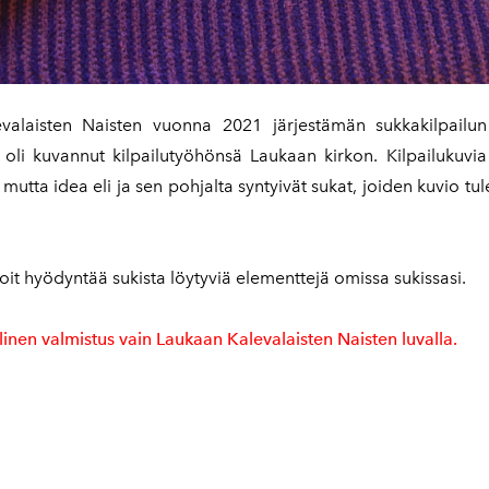
valaisten Naisten vuonna 2021 järjestämän sukkakilpailun 
a oli kuvannut kilpailutyöhönsä Laukaan kirkon. Kilpailukuvia
 mutta idea eli ja sen pohjalta syntyivät sukat, joiden kuvio t
oit hyödyntää sukista löytyviä elementtejä omissa sukissasi.
inen valmistus vain Laukaan Kalevalaisten Naisten luvalla.