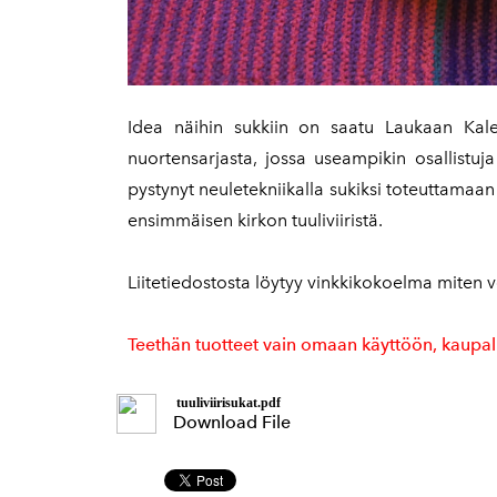
Idea näihin sukkiin on saatu Laukaan Kale
nuortensarjasta, jossa useampikin osallistuj
pystynyt neuletekniikalla sukiksi toteuttamaan
ensimmäisen kirkon tuuliviiristä.
Liitetiedostosta löytyy vinkkikokoelma miten v
Teethän tuotteet vain omaan käyttöön, kaupall
tuuliviirisukat.pdf
Download File