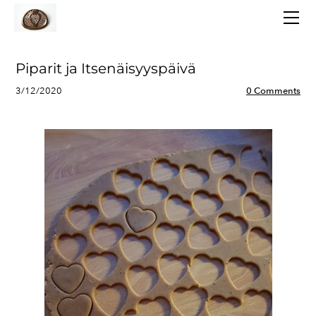
AJANKOHTAISTA
TOIMINTA
LAUKAAN KANSALLISPUKU
Piparit ja Itsenäisyyspäivä
TARINOITA
3/12/2020
0 Comments
YHTEYSTIEDOT