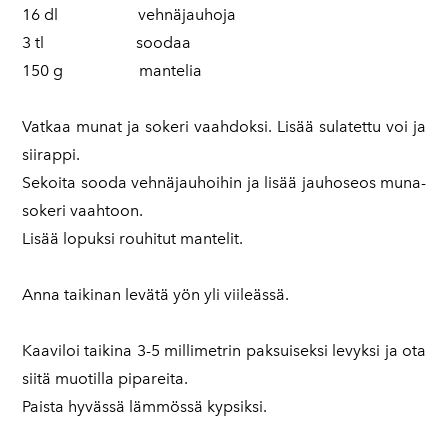
16 dl vehnäjauhoja
3 tl soodaa
150 g mantelia
Vatkaa munat ja sokeri vaahdoksi. Lisää sulatettu voi ja
siirappi.
Sekoita sooda vehnäjauhoihin ja lisää jauhoseos muna-
sokeri vaahtoon.
Lisää lopuksi rouhitut mantelit.
Anna taikinan levätä yön yli viileässä.
Kaaviloi taikina 3-5 millimetrin paksuiseksi levyksi ja ota
siitä muotilla pipareita.
Paista hyvässä lämmössä kypsiksi.