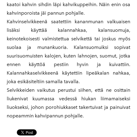
kaatoi kahvin sihdin läpi kahvikuppeihin. Näin enin osa
kahvinporoista jäi pannun pohjalle.
Kahvinselvikkeenä saatettiin kananmunan valkuaisen
lisäksi käyttää kalannahkaa, kalansuomuja,
keinotekoisesti valmistettua selvikettä tai joskus myös
suolaa ja munankuoria. Kalansuomuiksi sopivat
suurisuomuisten kalojen, kuten lahnojen, suomut, jotka
ennen käyttöä pestiin hyvin ja kuivattiin.
Kalannahkaselvikkeenä käytettiin lipeäkalan nahkaa,
joka esikäsiteltiin samalla tavalla.
Selvikkeiden vaikutus perustui siihen, että ne osittain
liukenivat kuumassa vedessä hiukan liimamaiseksi
liuokseksi, johon porohiukkaset takertuivat ja painuivat
nopeammin kahvipannun pohjalle.