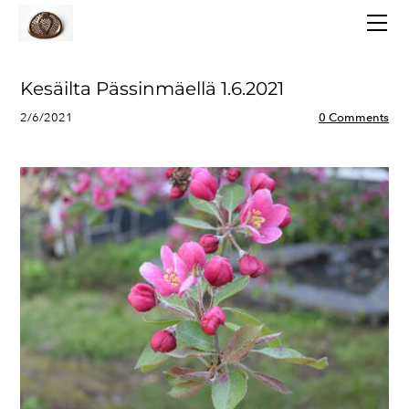
AJANKOHTAISTA
TOIMINTA
LAUKAAN KANSALLISPUKU
Kesäilta Pässinmäellä 1.6.2021
TARINOITA
2/6/2021
0 Comments
YHTEYSTIEDOT