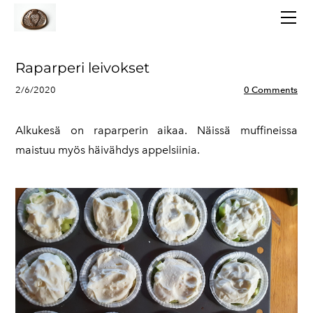
AJANKOHTAISTA
TOIMINTA
LAUKAAN KANSALLISPUKU
Raparperi leivokset
TARINOITA
2/6/2020
0 Comments
YHTEYSTIEDOT
Alkukesä on raparperin aikaa. Näissä muffineissa
maistuu myös häivähdys appelsiinia.